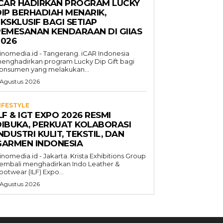
ICAR HADIRKAN PROGRAM LUCKY
DIP BERHADIAH MENARIK,
KSKLUSIF BAGI SETIAP
PEMESANAN KENDARAAN DI GIIAS
2026
inomedia.id - Tangerang. iCAR Indonesia
enghadirkan program Lucky Dip Gift bagi
onsumen yang melakukan...
 Agustus 2026
IFESTYLE
LF & IGT EXPO 2026 RESMI
DIBUKA, PERKUAT KOLABORASI
NDUSTRI KULIT, TEKSTIL, DAN
GARMEN INDONESIA
inomedia.id - Jakarta. Krista Exhibitions Group
embali menghadirkan Indo Leather &
ootwear (ILF) Expo...
 Agustus 2026