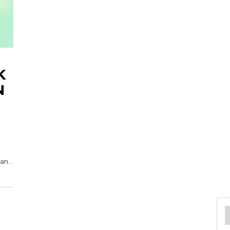
K
N
n...