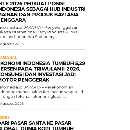
BTE 2026 PERKUAT POSISI
INDONESIA SEBAGAI HUB INDUSTRI
MAINAN DAN PRODUK BAYI ASIA
TENGGARA
inomedia.id, JAKARTA – Penyelenggaraan
akarta International Baby Products & Toys
xpo and Indonesia Stationery...
 Agustus 2026
ASIONAL
EKONOMI INDONESIA TUMBUH 5,29
ERSEN PADA TRIWULAN II-2026,
KONSUMSI DAN INVESTASI JADI
MOTOR PENGGERAK
inomedia.id, JAKARTA – Perekonomian
ndonesia menunjukkan ketahanan yang solid
i tengah tekanan ekonomi global....
 Agustus 2026
ISNIS
DARI PASAR SANTA KE PASAR
GLOBAL, DUNIA KOPI TUMBUH