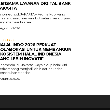
BERSAMA LAYANAN DIGITAL BANK
JAKARTA
inomedia.id, JAKARTA – Aroma kopi yang
has langsung menyambut setiap pengunjung
ang memasuki area...
 Agustus 2026
IFESTYLE
HALAL INDO 2026 PERKUAT
KOLABORASI UNTUK MEMBANGUN
EKOSISTEM HALAL INDONESIA
ANG LEBIH INOVATIF
inomedia.id - Jakarta. Gaya hidup halal kini
erkembang menjadi lebih dari sekadar
emenuhan standar...
 Agustus 2026