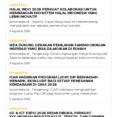
LIFESTYLE
HALAL INDO 2026 PERKUAT KOLABORASI UNTUK
MEMBANGUN EKOSISTEM HALAL INDONESIA YANG
LEBIH INOVATIF
binomedia.id - Jakarta. Gaya hidup halal kini berkembang
menjadi lebih dari sekadar pemenuhan standar...
5 Agustus 2026
LIFESTYLE
IKEA DUKUNG GERAKAN PEMILAHAN SAMPAH DENGAN
INSPIRASI YANG BISA DILAKUKAN DI RUMAH
binomedia.id - Tangerang. Dinas Lingkungan Hidup Provinsi DKI
Jakarta beberapa waktu lalu menyampaikan bahwa timbulan...
5 Agustus 2026
OTOMOTIF
ICAR HADIRKAN PROGRAM LUCKY DIP BERHADIAH
MENARIK, EKSKLUSIF BAGI SETIAP PEMESANAN
KENDARAAN DI GIIAS 2026
binomedia.id - Tangerang. iCAR Indonesia menghadirkan
program Lucky Dip Gift bagi konsumen yang melakukan...
5 Agustus 2026
LIFESTYLE
ILF & IGT EXPO 2026 RESMI DIBUKA, PERKUAT
KOLABORASI INDUSTRI KULIT, TEKSTIL, DAN GARMEN