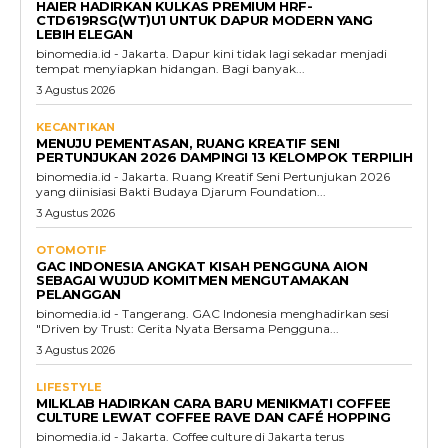
HAIER HADIRKAN KULKAS PREMIUM HRF-
CTD619RSG(WT)U1 UNTUK DAPUR MODERN YANG
LEBIH ELEGAN
binomedia.id - Jakarta. Dapur kini tidak lagi sekadar menjadi
tempat menyiapkan hidangan. Bagi banyak...
3 Agustus 2026
KECANTIKAN
MENUJU PEMENTASAN, RUANG KREATIF SENI
PERTUNJUKAN 2026 DAMPINGI 13 KELOMPOK TERPILIH
binomedia.id - Jakarta. Ruang Kreatif Seni Pertunjukan 2026
yang diinisiasi Bakti Budaya Djarum Foundation...
3 Agustus 2026
OTOMOTIF
GAC INDONESIA ANGKAT KISAH PENGGUNA AION
SEBAGAI WUJUD KOMITMEN MENGUTAMAKAN
PELANGGAN
binomedia.id - Tangerang. GAC Indonesia menghadirkan sesi
"Driven by Trust: Cerita Nyata Bersama Pengguna...
3 Agustus 2026
LIFESTYLE
MILKLAB HADIRKAN CARA BARU MENIKMATI COFFEE
CULTURE LEWAT COFFEE RAVE DAN CAFÉ HOPPING
binomedia.id - Jakarta. Coffee culture di Jakarta terus