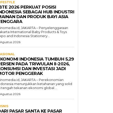
IFESTYLE
BTE 2026 PERKUAT POSISI
INDONESIA SEBAGAI HUB INDUSTRI
MAINAN DAN PRODUK BAYI ASIA
TENGGARA
inomedia.id, JAKARTA – Penyelenggaraan
akarta International Baby Products & Toys
xpo and Indonesia Stationery...
 Agustus 2026
ASIONAL
EKONOMI INDONESIA TUMBUH 5,29
ERSEN PADA TRIWULAN II-2026,
KONSUMSI DAN INVESTASI JADI
MOTOR PENGGERAK
inomedia.id, JAKARTA – Perekonomian
ndonesia menunjukkan ketahanan yang solid
i tengah tekanan ekonomi global....
 Agustus 2026
ISNIS
DARI PASAR SANTA KE PASAR