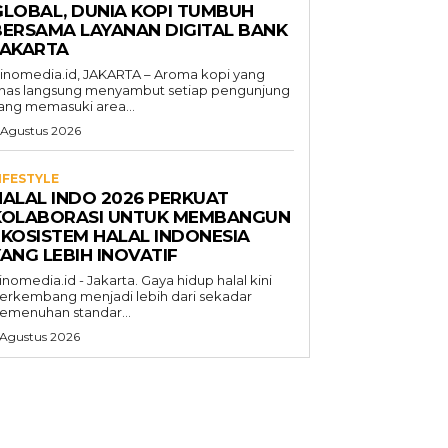
GLOBAL, DUNIA KOPI TUMBUH
BERSAMA LAYANAN DIGITAL BANK
JAKARTA
inomedia.id, JAKARTA – Aroma kopi yang
has langsung menyambut setiap pengunjung
ang memasuki area...
 Agustus 2026
IFESTYLE
HALAL INDO 2026 PERKUAT
KOLABORASI UNTUK MEMBANGUN
EKOSISTEM HALAL INDONESIA
ANG LEBIH INOVATIF
inomedia.id - Jakarta. Gaya hidup halal kini
erkembang menjadi lebih dari sekadar
emenuhan standar...
 Agustus 2026