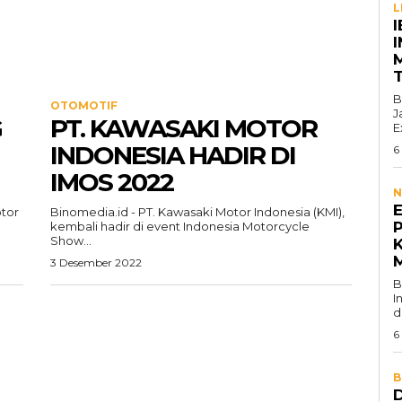
L
I
B
OTOMOTIF
J
G
PT. KAWASAKI MOTOR
E
INDONESIA HADIR DI
6
IMOS 2022
N
otor
Binomedia.id - PT. Kawasaki Motor Indonesia (KMI),
P
kembali hadir di event Indonesia Motorcycle
Show...
3 Desember 2022
B
I
d
6
B