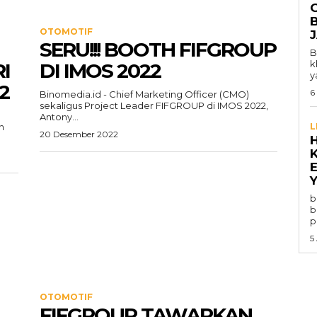
OTOMOTIF
SERU!!! BOOTH FIFGROUP
B
k
I
DI IMOS 2022
y
2
6
Binomedia.id - Chief Marketing Officer (CMO)
sekaligus Project Leader FIFGROUP di IMOS 2022,
Antony...
n
L
20 Desember 2022
Y
b
b
p
5
OTOMOTIF
FIFGROUP TAWARKAN