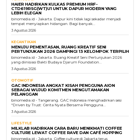
HAIER HADIRKAN KULKAS PREMIUM HRF-
CTD619RSG(WT)U1 UNTUK DAPUR MODERN YANG
LEBIH ELEGAN
binomedia.id - Jakarta. Dapur kini tidak lagi sekadar menjadi
tempat menyiapkan hidangan. Bagi banyak...
3 Agustus 2026
KECANTIKAN
MENUJU PEMENTASAN, RUANG KREATIF SENI
PERTUNJUKAN 2026 DAMPINGI 13 KELOMPOK TERPILIH
binomedia.id - Jakarta. Ruang Kreatif Seni Pertunjukan 2026
yang diinisiasi Bakti Budaya Djarum Foundation...
3 Agustus 2026
OTOMOTIF
GAC INDONESIA ANGKAT KISAH PENGGUNA AION
SEBAGAI WUJUD KOMITMEN MENGUTAMAKAN
PELANGGAN
binomedia.id - Tangerang. GAC Indonesia menghadirkan sesi
"Driven by Trust: Cerita Nyata Bersama Pengguna...
3 Agustus 2026
LIFESTYLE
MILKLAB HADIRKAN CARA BARU MENIKMATI COFFEE
CULTURE LEWAT COFFEE RAVE DAN CAFÉ HOPPING
binomedia.id - Jakarta. Coffee culture di Jakarta terus