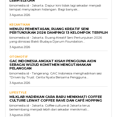
LEBIH ELEGAN
binomedia.id - Jakarta. Dapur kini tidak lagi sekadar menjadi
tempat menyiapkan hidangan. Bagi banyak...
3 Agustus 2026
KECANTIKAN
MENUJU PEMENTASAN, RUANG KREATIF SENI
PERTUNJUKAN 2026 DAMPINGI 13 KELOMPOK TERPILIH
binomedia.id - Jakarta. Ruang Kreatif Seni Pertunjukan 2026
yang diinisiasi Bakti Budaya Djarum Foundation...
3 Agustus 2026
OTOMOTIF
GAC INDONESIA ANGKAT KISAH PENGGUNA AION
SEBAGAI WUJUD KOMITMEN MENGUTAMAKAN
PELANGGAN
binomedia.id - Tangerang. GAC Indonesia menghadirkan sesi
"Driven by Trust: Cerita Nyata Bersama Pengguna...
3 Agustus 2026
LIFESTYLE
MILKLAB HADIRKAN CARA BARU MENIKMATI COFFEE
CULTURE LEWAT COFFEE RAVE DAN CAFÉ HOPPING
binomedia.id - Jakarta. Coffee culture di Jakarta terus
berkembang menjadi lebih dari sekadar menikmati...
3 Agustus 2026