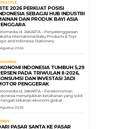
IFESTYLE
BTE 2026 PERKUAT POSISI
INDONESIA SEBAGAI HUB INDUSTRI
MAINAN DAN PRODUK BAYI ASIA
TENGGARA
inomedia.id, JAKARTA – Penyelenggaraan
akarta International Baby Products & Toys
xpo and Indonesia Stationery...
 Agustus 2026
ASIONAL
EKONOMI INDONESIA TUMBUH 5,29
ERSEN PADA TRIWULAN II-2026,
KONSUMSI DAN INVESTASI JADI
MOTOR PENGGERAK
inomedia.id, JAKARTA – Perekonomian
ndonesia menunjukkan ketahanan yang solid
i tengah tekanan ekonomi global....
 Agustus 2026
ISNIS
DARI PASAR SANTA KE PASAR