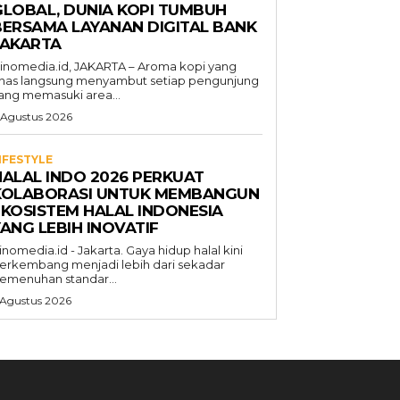
GLOBAL, DUNIA KOPI TUMBUH
BERSAMA LAYANAN DIGITAL BANK
JAKARTA
inomedia.id, JAKARTA – Aroma kopi yang
has langsung menyambut setiap pengunjung
ang memasuki area...
 Agustus 2026
IFESTYLE
HALAL INDO 2026 PERKUAT
KOLABORASI UNTUK MEMBANGUN
EKOSISTEM HALAL INDONESIA
ANG LEBIH INOVATIF
inomedia.id - Jakarta. Gaya hidup halal kini
erkembang menjadi lebih dari sekadar
emenuhan standar...
 Agustus 2026