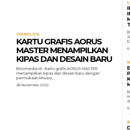
L
I
B
TEKNOLOGI
J
KARTU GRAFIS AORUS
E
MASTER MENAMPILKAN
6
KIPAS DAN DESAIN BARU
N
Binomedia.id - Kartu grafis AORUS MASTER
P
n
menampilkan kipas dan desain baru dengan
permukaan khusus,...
28 November 2022
B
I
d
6
B