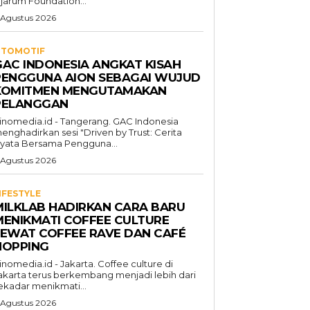
jarum Foundation...
 Agustus 2026
TOMOTIF
GAC INDONESIA ANGKAT KISAH
PENGGUNA AION SEBAGAI WUJUD
KOMITMEN MENGUTAMAKAN
PELANGGAN
inomedia.id - Tangerang. GAC Indonesia
enghadirkan sesi "Driven by Trust: Cerita
yata Bersama Pengguna...
 Agustus 2026
IFESTYLE
MILKLAB HADIRKAN CARA BARU
MENIKMATI COFFEE CULTURE
LEWAT COFFEE RAVE DAN CAFÉ
HOPPING
inomedia.id - Jakarta. Coffee culture di
akarta terus berkembang menjadi lebih dari
ekadar menikmati...
 Agustus 2026