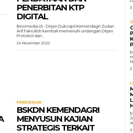
D
PENERBITAN KTP
3
DIGITAL
O
Binomedia.id - Dirjen Dukcapil Kemendagri Zudan
Arif Fakrulloh kembali memenuhi undangan Ditjen
Protokol dan...
24 November 2022
b
m
N
3
L
PENDIDIKAN
BSKDN KEMENDAGRI
b
A
MENYUSUN KAJIAN
J
s
STRATEGIS TERKAIT
3