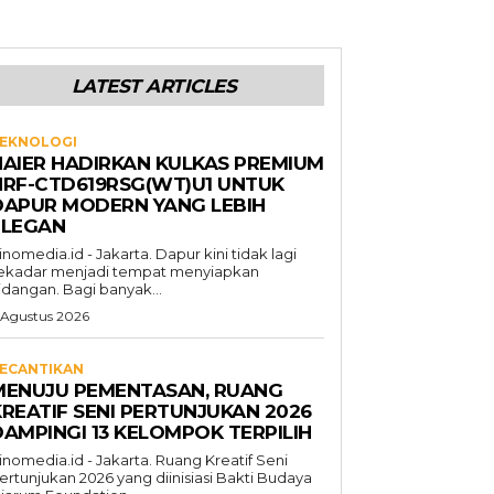
LATEST ARTICLES
EKNOLOGI
HAIER HADIRKAN KULKAS PREMIUM
HRF-CTD619RSG(WT)U1 UNTUK
DAPUR MODERN YANG LEBIH
ELEGAN
inomedia.id - Jakarta. Dapur kini tidak lagi
ekadar menjadi tempat menyiapkan
idangan. Bagi banyak...
 Agustus 2026
ECANTIKAN
MENUJU PEMENTASAN, RUANG
KREATIF SENI PERTUNJUKAN 2026
DAMPINGI 13 KELOMPOK TERPILIH
inomedia.id - Jakarta. Ruang Kreatif Seni
ertunjukan 2026 yang diinisiasi Bakti Budaya