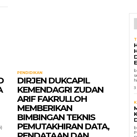
T
b
PENDIDIKAN
s
D
DIRJEN DUKCAPIL
h
A
KEMENDAGRI ZUDAN
3
ARIF FAKRULLOH
K
MEMBERIKAN
BIMBINGAN TEKNIS
PEMUTAKHIRAN DATA,
i)
b
P
PENDATAAN DAN