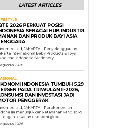
LATEST ARTICLES
IFESTYLE
BTE 2026 PERKUAT POSISI
INDONESIA SEBAGAI HUB INDUSTRI
MAINAN DAN PRODUK BAYI ASIA
TENGGARA
inomedia.id, JAKARTA – Penyelenggaraan
akarta International Baby Products & Toys
xpo and Indonesia Stationery...
 Agustus 2026
ASIONAL
EKONOMI INDONESIA TUMBUH 5,29
ERSEN PADA TRIWULAN II-2026,
KONSUMSI DAN INVESTASI JADI
MOTOR PENGGERAK
inomedia.id, JAKARTA – Perekonomian
ndonesia menunjukkan ketahanan yang solid
i tengah tekanan ekonomi global....
 Agustus 2026