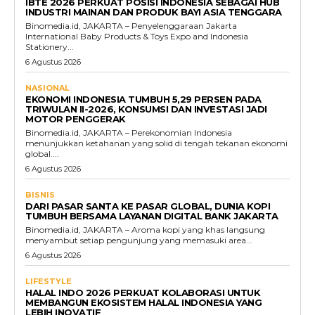
IBTE 2026 PERKUAT POSISI INDONESIA SEBAGAI HUB
INDUSTRI MAINAN DAN PRODUK BAYI ASIA TENGGARA
Binomedia.id, JAKARTA – Penyelenggaraan Jakarta
International Baby Products & Toys Expo and Indonesia
Stationery...
6 Agustus 2026
NASIONAL
EKONOMI INDONESIA TUMBUH 5,29 PERSEN PADA
TRIWULAN II-2026, KONSUMSI DAN INVESTASI JADI
MOTOR PENGGERAK
Binomedia.id, JAKARTA – Perekonomian Indonesia
menunjukkan ketahanan yang solid di tengah tekanan ekonomi
global....
6 Agustus 2026
BISNIS
DARI PASAR SANTA KE PASAR GLOBAL, DUNIA KOPI
TUMBUH BERSAMA LAYANAN DIGITAL BANK JAKARTA
Binomedia.id, JAKARTA – Aroma kopi yang khas langsung
menyambut setiap pengunjung yang memasuki area...
6 Agustus 2026
LIFESTYLE
HALAL INDO 2026 PERKUAT KOLABORASI UNTUK
MEMBANGUN EKOSISTEM HALAL INDONESIA YANG
LEBIH INOVATIF