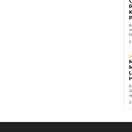
b
m
N
3
L
b
J
s
3