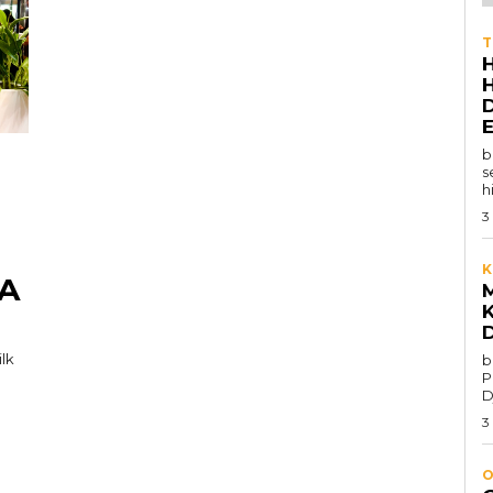
T
b
s
h
3
K
A
lk
b
P
D
3
O