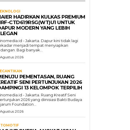
EKNOLOGI
HAIER HADIRKAN KULKAS PREMIUM
HRF-CTD619RSG(WT)U1 UNTUK
DAPUR MODERN YANG LEBIH
ELEGAN
inomedia.id - Jakarta. Dapur kini tidak lagi
ekadar menjadi tempat menyiapkan
idangan. Bagi banyak...
 Agustus 2026
ECANTIKAN
MENUJU PEMENTASAN, RUANG
KREATIF SENI PERTUNJUKAN 2026
DAMPINGI 13 KELOMPOK TERPILIH
inomedia.id - Jakarta. Ruang Kreatif Seni
ertunjukan 2026 yang diinisiasi Bakti Budaya
jarum Foundation...
 Agustus 2026
TOMOTIF