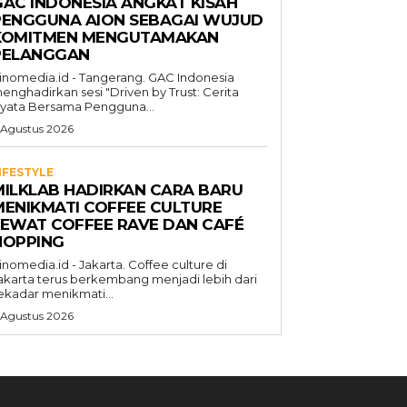
GAC INDONESIA ANGKAT KISAH
PENGGUNA AION SEBAGAI WUJUD
KOMITMEN MENGUTAMAKAN
PELANGGAN
inomedia.id - Tangerang. GAC Indonesia
enghadirkan sesi "Driven by Trust: Cerita
yata Bersama Pengguna...
 Agustus 2026
IFESTYLE
MILKLAB HADIRKAN CARA BARU
MENIKMATI COFFEE CULTURE
LEWAT COFFEE RAVE DAN CAFÉ
HOPPING
inomedia.id - Jakarta. Coffee culture di
akarta terus berkembang menjadi lebih dari
ekadar menikmati...
 Agustus 2026