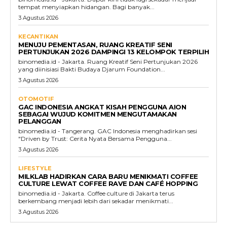
tempat menyiapkan hidangan. Bagi banyak...
3 Agustus 2026
KECANTIKAN
MENUJU PEMENTASAN, RUANG KREATIF SENI
PERTUNJUKAN 2026 DAMPINGI 13 KELOMPOK TERPILIH
binomedia.id - Jakarta. Ruang Kreatif Seni Pertunjukan 2026
yang diinisiasi Bakti Budaya Djarum Foundation...
3 Agustus 2026
OTOMOTIF
GAC INDONESIA ANGKAT KISAH PENGGUNA AION
SEBAGAI WUJUD KOMITMEN MENGUTAMAKAN
PELANGGAN
binomedia.id - Tangerang. GAC Indonesia menghadirkan sesi
"Driven by Trust: Cerita Nyata Bersama Pengguna...
3 Agustus 2026
LIFESTYLE
MILKLAB HADIRKAN CARA BARU MENIKMATI COFFEE
CULTURE LEWAT COFFEE RAVE DAN CAFÉ HOPPING
binomedia.id - Jakarta. Coffee culture di Jakarta terus
berkembang menjadi lebih dari sekadar menikmati...
3 Agustus 2026