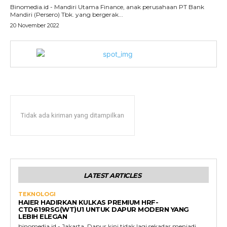
Binomedia.id - Mandiri Utama Finance, anak perusahaan PT Bank
Mandiri (Persero) Tbk. yang bergerak...
20 November 2022
Tidak ada kiriman yang ditampilkan
LATEST ARTICLES
TEKNOLOGI
HAIER HADIRKAN KULKAS PREMIUM HRF-
CTD619RSG(WT)U1 UNTUK DAPUR MODERN YANG
LEBIH ELEGAN
binomedia.id - Jakarta. Dapur kini tidak lagi sekadar menjadi