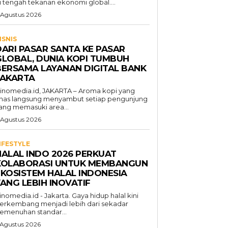
i tengah tekanan ekonomi global....
 Agustus 2026
ISNIS
DARI PASAR SANTA KE PASAR
GLOBAL, DUNIA KOPI TUMBUH
BERSAMA LAYANAN DIGITAL BANK
JAKARTA
inomedia.id, JAKARTA – Aroma kopi yang
has langsung menyambut setiap pengunjung
ang memasuki area...
 Agustus 2026
IFESTYLE
HALAL INDO 2026 PERKUAT
KOLABORASI UNTUK MEMBANGUN
EKOSISTEM HALAL INDONESIA
ANG LEBIH INOVATIF
inomedia.id - Jakarta. Gaya hidup halal kini
erkembang menjadi lebih dari sekadar
emenuhan standar...
 Agustus 2026