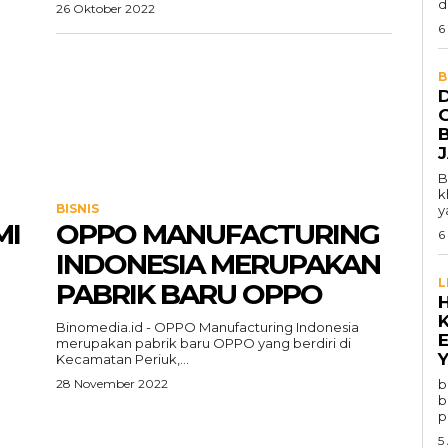
d
26 Oktober 2022
6
B
B
k
BISNIS
y
MI
OPPO MANUFACTURING
6
INDONESIA MERUPAKAN
L
PABRIK BARU OPPO
Binomedia.id - OPPO Manufacturing Indonesia
merupakan pabrik baru OPPO yang berdiri di
Y
Kecamatan Periuk,...
28 November 2022
b
b
p
5