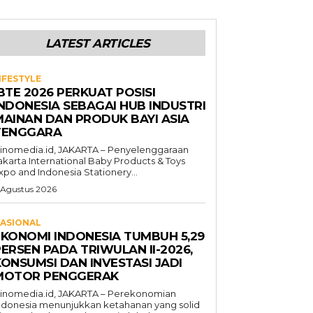
LATEST ARTICLES
IFESTYLE
BTE 2026 PERKUAT POSISI
INDONESIA SEBAGAI HUB INDUSTRI
MAINAN DAN PRODUK BAYI ASIA
TENGGARA
inomedia.id, JAKARTA – Penyelenggaraan
akarta International Baby Products & Toys
xpo and Indonesia Stationery...
 Agustus 2026
ASIONAL
EKONOMI INDONESIA TUMBUH 5,29
ERSEN PADA TRIWULAN II-2026,
KONSUMSI DAN INVESTASI JADI
MOTOR PENGGERAK
inomedia.id, JAKARTA – Perekonomian
ndonesia menunjukkan ketahanan yang solid