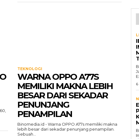
L
I
B
TEKNOLOGI
J
PO
WARNA OPPO A77S
E
MEMILIKI MAKNA LEBIH
6
BESAR DARI SEKADAR
N
PENUNJANG
P
60,
PENAMPILAN
Binomedia.id - Warna OPPO A77s memiliki makna
lebih besar dari sekadar penunjang penampilan.
B
Sebuah...
I