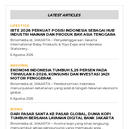
LATEST ARTICLES
LIFESTYLE
IBTE 2026 PERKUAT POSISI INDONESIA SEBAGAI HUB
INDUSTRI MAINAN DAN PRODUK BAYI ASIA TENGGARA
Binomedia.id, JAKARTA – Penyelenggaraan Jakarta
International Baby Products & Toys Expo and Indonesia
Stationery...
6 Agustus 2026
NASIONAL
EKONOMI INDONESIA TUMBUH 5,29 PERSEN PADA
TRIWULAN II-2026, KONSUMSI DAN INVESTASI JADI
MOTOR PENGGERAK
Binomedia.id, JAKARTA – Perekonomian Indonesia
menunjukkan ketahanan yang solid di tengah tekanan ekonomi
global....
6 Agustus 2026
BISNIS
DARI PASAR SANTA KE PASAR GLOBAL, DUNIA KOPI
TUMBUH BERSAMA LAYANAN DIGITAL BANK JAKARTA
Binomedia.id, JAKARTA – Aroma kopi yang khas langsung
menyambut setiap pengunjung yang memasuki area...