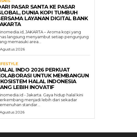
ISNIS
DARI PASAR SANTA KE PASAR
GLOBAL, DUNIA KOPI TUMBUH
BERSAMA LAYANAN DIGITAL BANK
JAKARTA
inomedia.id, JAKARTA – Aroma kopi yang
has langsung menyambut setiap pengunjung
ang memasuki area...
 Agustus 2026
IFESTYLE
HALAL INDO 2026 PERKUAT
KOLABORASI UNTUK MEMBANGUN
EKOSISTEM HALAL INDONESIA
ANG LEBIH INOVATIF
inomedia.id - Jakarta. Gaya hidup halal kini
erkembang menjadi lebih dari sekadar
emenuhan standar...
 Agustus 2026