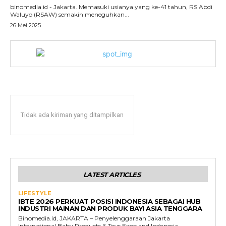
binomedia.id - Jakarta. Memasuki usianya yang ke-41 tahun, RS Abdi
Waluyo (RSAW) semakin meneguhkan...
26 Mei 2025
Tidak ada kiriman yang ditampilkan
LATEST ARTICLES
LIFESTYLE
IBTE 2026 PERKUAT POSISI INDONESIA SEBAGAI HUB
INDUSTRI MAINAN DAN PRODUK BAYI ASIA TENGGARA
Binomedia.id, JAKARTA – Penyelenggaraan Jakarta
International Baby Products & Toys Expo and Indonesia