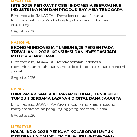
LIFESTYLE
IBTE 2026 PERKUAT POSISI INDONESIA SEBAGAI HUB
INDUSTRI MAINAN DAN PRODUK BAYI ASIA TENGGARA
Binomedia.id, JAKARTA – Penyelenggaraan Jakarta
International Baby Products & Toys Expo and Indonesia
Stationery...
6 Agustus 2026
NASIONAL
EKONOMI INDONESIA TUMBUH 5,29 PERSEN PADA
TRIWULAN II-2026, KONSUMSI DAN INVESTASI JADI
MOTOR PENGGERAK
Binomedia.id, JAKARTA – Perekonomian Indonesia
menunjukkan ketahanan yang solid di tengah tekanan ekonomi
global....
6 Agustus 2026
BISNIS
DARI PASAR SANTA KE PASAR GLOBAL, DUNIA KOPI
TUMBUH BERSAMA LAYANAN DIGITAL BANK JAKARTA
Binomedia.id, JAKARTA – Aroma kopi yang khas langsung
menyambut setiap pengunjung yang memasuki area...
6 Agustus 2026
LIFESTYLE
HALAL INDO 2026 PERKUAT KOLABORASI UNTUK
MEMBANGUN EKOSISTEM HALAL INDONESIA YANG