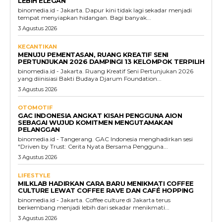
LEBIH ELEGAN
binomedia.id - Jakarta. Dapur kini tidak lagi sekadar menjadi
tempat menyiapkan hidangan. Bagi banyak...
3 Agustus 2026
KECANTIKAN
MENUJU PEMENTASAN, RUANG KREATIF SENI
PERTUNJUKAN 2026 DAMPINGI 13 KELOMPOK TERPILIH
binomedia.id - Jakarta. Ruang Kreatif Seni Pertunjukan 2026
yang diinisiasi Bakti Budaya Djarum Foundation...
3 Agustus 2026
OTOMOTIF
GAC INDONESIA ANGKAT KISAH PENGGUNA AION
SEBAGAI WUJUD KOMITMEN MENGUTAMAKAN
PELANGGAN
binomedia.id - Tangerang. GAC Indonesia menghadirkan sesi
"Driven by Trust: Cerita Nyata Bersama Pengguna...
3 Agustus 2026
LIFESTYLE
MILKLAB HADIRKAN CARA BARU MENIKMATI COFFEE
CULTURE LEWAT COFFEE RAVE DAN CAFÉ HOPPING
binomedia.id - Jakarta. Coffee culture di Jakarta terus
berkembang menjadi lebih dari sekadar menikmati...
3 Agustus 2026