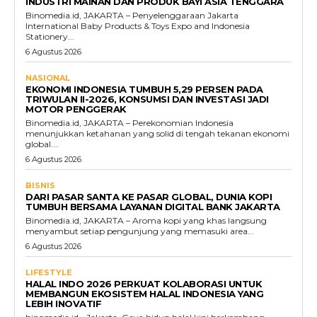
INDUSTRI MAINAN DAN PRODUK BAYI ASIA TENGGARA
Binomedia.id, JAKARTA – Penyelenggaraan Jakarta
International Baby Products & Toys Expo and Indonesia
Stationery...
6 Agustus 2026
NASIONAL
EKONOMI INDONESIA TUMBUH 5,29 PERSEN PADA
TRIWULAN II-2026, KONSUMSI DAN INVESTASI JADI
MOTOR PENGGERAK
Binomedia.id, JAKARTA – Perekonomian Indonesia
menunjukkan ketahanan yang solid di tengah tekanan ekonomi
global....
6 Agustus 2026
BISNIS
DARI PASAR SANTA KE PASAR GLOBAL, DUNIA KOPI
TUMBUH BERSAMA LAYANAN DIGITAL BANK JAKARTA
Binomedia.id, JAKARTA – Aroma kopi yang khas langsung
menyambut setiap pengunjung yang memasuki area...
6 Agustus 2026
LIFESTYLE
HALAL INDO 2026 PERKUAT KOLABORASI UNTUK
MEMBANGUN EKOSISTEM HALAL INDONESIA YANG
LEBIH INOVATIF