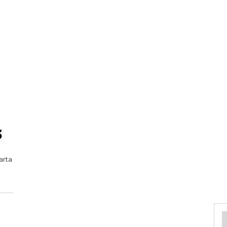
3
arta