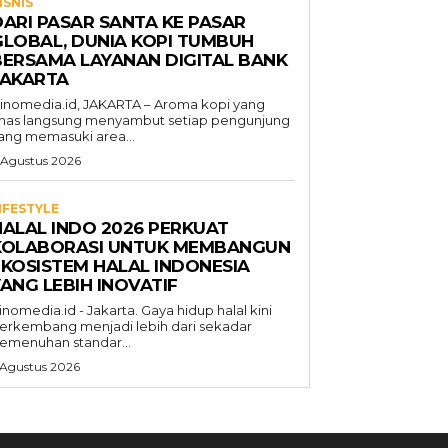
ISNIS
DARI PASAR SANTA KE PASAR
GLOBAL, DUNIA KOPI TUMBUH
BERSAMA LAYANAN DIGITAL BANK
JAKARTA
inomedia.id, JAKARTA – Aroma kopi yang
has langsung menyambut setiap pengunjung
ang memasuki area...
 Agustus 2026
IFESTYLE
HALAL INDO 2026 PERKUAT
KOLABORASI UNTUK MEMBANGUN
EKOSISTEM HALAL INDONESIA
ANG LEBIH INOVATIF
inomedia.id - Jakarta. Gaya hidup halal kini
erkembang menjadi lebih dari sekadar
emenuhan standar...
 Agustus 2026