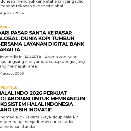
ndonesia menunjukkan ketahanan yang solid
i tengah tekanan ekonomi global....
 Agustus 2026
ISNIS
DARI PASAR SANTA KE PASAR
GLOBAL, DUNIA KOPI TUMBUH
BERSAMA LAYANAN DIGITAL BANK
JAKARTA
inomedia.id, JAKARTA – Aroma kopi yang
has langsung menyambut setiap pengunjung
ang memasuki area...
 Agustus 2026
IFESTYLE
HALAL INDO 2026 PERKUAT
KOLABORASI UNTUK MEMBANGUN
EKOSISTEM HALAL INDONESIA
ANG LEBIH INOVATIF
inomedia.id - Jakarta. Gaya hidup halal kini
erkembang menjadi lebih dari sekadar
emenuhan standar...