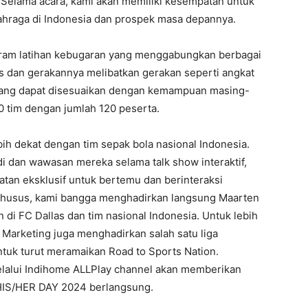
 Selama acara, kami akan memiliki kesempatan untuk
ahraga di Indonesia dan prospek masa depannya.
ogram latihan kebugaran yang menggabungkan berbagai
mes dan gerakannya melibatkan gerakan seperti angkat
n yang dapat disesuaikan dengan kemampuan masing-
40 tim dengan jumlah 120 peserta.
ih dekat dengan tim sepak bola nasional Indonesia.
i dan wawasan mereka selama talk show interaktif,
tan eksklusif untuk bertemu dan berinteraksi
 khusus, kami bangga menghadirkan langsung Maarten
di FC Dallas dan tim nasional Indonesia. Untuk lebih
arketing juga menghadirkan salah satu liga
ntuk turut meramaikan Road to Sports Nation.
melalui Indihome ALLPlay channel akan memberikan
HIS/HER DAY 2024 berlangsung.