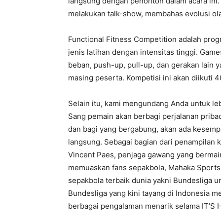
langsung dengan penonton dalam acara ini.
melakukan talk-show, membahas evolusi ol
Functional Fitness Competition adalah pr
jenis latihan dengan intensitas tinggi. Ga
beban, push-up, pull-up, dan gerakan lai
masing peserta. Kompetisi ini akan diikuti 
Selain itu, kami mengundang Anda untuk leb
Sang pemain akan berbagi perjalanan pribad
dan bagi yang bergabung, akan ada kesempa
langsung. Sebagai bagian dari penampilan
Vincent Paes, penjaga gawang yang bermain 
memuaskan fans sepakbola, Mahaka Sports M
sepakbola terbaik dunia yakni Bundesliga u
Bundesliga yang kini tayang di Indonesia 
berbagai pengalaman menarik selama IT’S 