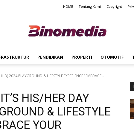
HOME
Tentang Kami
Copyright
Pri
FRASTRUKTUR
PENDIDIKAN
PROPERTI
OTOMOTIF
Binomedia
(IHHD) 2024 PLAYGROUND & LIFESTYLE EXPERIENCE "EMBRACE...
IT’S HIS/HER DAY
YGROUND & LIFESTYLE
BRACE YOUR