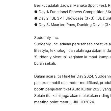
Berikut adalah Jadwal Mahaka Sport Fest: R
● Day 1: Functional Fitness Competition / K
● Day 2: IBL 3PT Showcase (3×3), IBL Dunk
● Day 3: Maarten Paes, Dunking Devils (3×
Suddenly, Inc.
Suddenly, Inc. adalah perusahaan creative
lifestyle, teknologi, dan olahraga dalam indu
‘Suddenly Meetup’, kegiatan kumpul-kumpul 
bulan sekali.
Dalam acara It’s His/Her Day 2024, Suddenly, 
pameran mobil dan motor modifikasi, produk 
booth penjualan tiket Auto Kultur 2025 yan
Selain itu, kami juga akan melakukan riding
meeting point menuju #IHHD2024.