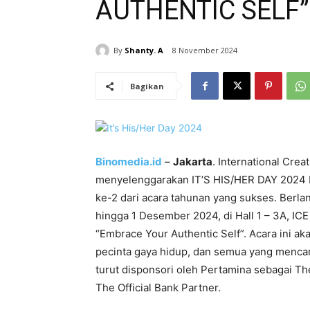
AUTHENTIC SELF”
By
Shanty. A
8 November 2024
Bagikan
Binomedia.id
–
Jakarta
. International Cre
menyelenggarakan IT’S HIS/HER DAY 2024 Pl
ke-2 dari acara tahunan yang sukses. Berla
hingga 1 Desember 2024, di Hall 1 – 3A, IC
“Embrace Your Authentic Self”. Acara ini ak
pecinta gaya hidup, dan semua yang mencari 
turut disponsori oleh Pertamina sebagai Th
The Official Bank Partner.