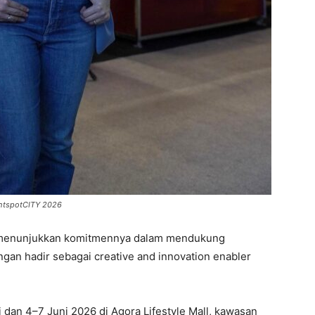
ghtspotCITY 2026
menunjukkan komitmennya dalam mendukung
ngan hadir sebagai creative and innovation enabler
 dan 4–7 Juni 2026 di
Agora Lifestyle Mall
, kawasan