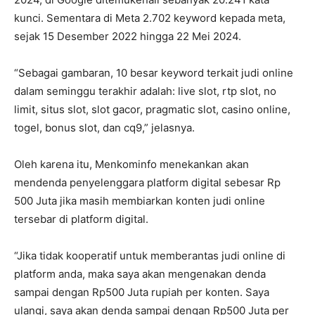
kunci. Sementara di Meta 2.702 keyword kepada meta,
sejak 15 Desember 2022 hingga 22 Mei 2024.
“Sebagai gambaran, 10 besar keyword terkait judi online
dalam seminggu terakhir adalah: live slot, rtp slot, no
limit, situs slot, slot gacor, pragmatic slot, casino online,
togel, bonus slot, dan cq9,” jelasnya.
Oleh karena itu, Menkominfo menekankan akan
mendenda penyelenggara platform digital sebesar Rp
500 Juta jika masih membiarkan konten judi online
tersebar di platform digital.
“Jika tidak kooperatif untuk memberantas judi online di
platform anda, maka saya akan mengenakan denda
sampai dengan Rp500 Juta rupiah per konten. Saya
ulangi, saya akan denda sampai dengan Rp500 Juta per