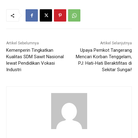
Artikel Sebelumnya
Artikel Selanjutnya
Kemenperin Tingkatkan
Upaya Pemkot Tangerang
Kualitas SDM Sawit Nasional
Mencari Korban Tenggelam,
lewat Pendidikan Vokasi
PJ: Hati-Hati Beraktifitas di
Industri
Sekitar Sungai!