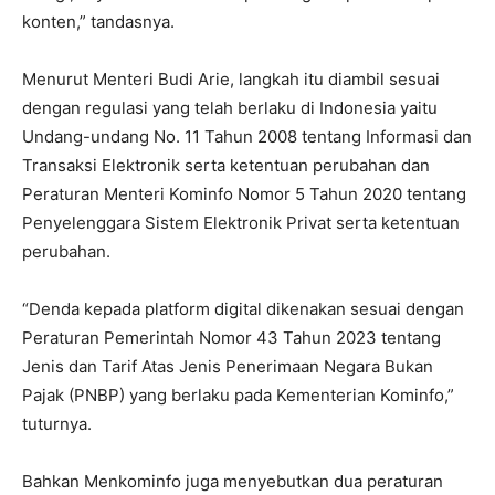
konten,” tandasnya.
Menurut Menteri Budi Arie, langkah itu diambil sesuai
dengan regulasi yang telah berlaku di Indonesia yaitu
Undang-undang No. 11 Tahun 2008 tentang Informasi dan
Transaksi Elektronik serta ketentuan perubahan dan
Peraturan Menteri Kominfo Nomor 5 Tahun 2020 tentang
Penyelenggara Sistem Elektronik Privat serta ketentuan
perubahan.
“Denda kepada platform digital dikenakan sesuai dengan
Peraturan Pemerintah Nomor 43 Tahun 2023 tentang
Jenis dan Tarif Atas Jenis Penerimaan Negara Bukan
Pajak (PNBP) yang berlaku pada Kementerian Kominfo,”
tuturnya.
Bahkan Menkominfo juga menyebutkan dua peraturan