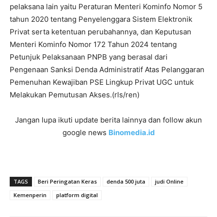
pelaksana lain yaitu Peraturan Menteri Kominfo Nomor 5
tahun 2020 tentang Penyelenggara Sistem Elektronik
Privat serta ketentuan perubahannya, dan Keputusan
Menteri Kominfo Nomor 172 Tahun 2024 tentang
Petunjuk Pelaksanaan PNPB yang berasal dari
Pengenaan Sanksi Denda Administratif Atas Pelanggaran
Pemenuhan Kewajiban PSE Lingkup Privat UGC untuk
Melakukan Pemutusan Akses.(rls/ren)
Jangan lupa ikuti update berita lainnya dan follow akun
google news
Binomedia.id
TAGS
Beri Peringatan Keras
denda 500 juta
judi Online
Kemenperin
platform digital