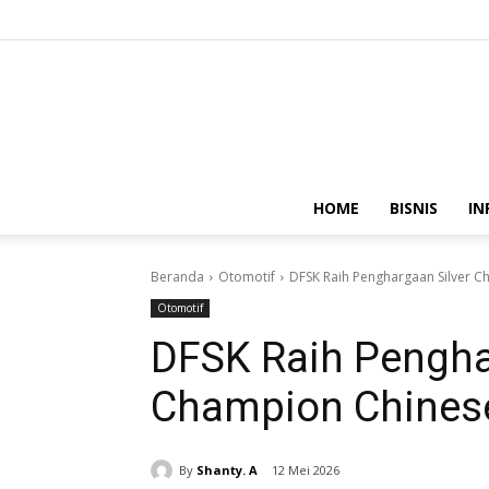
HOME
BISNIS
IN
Beranda
Otomotif
DFSK Raih Penghargaan Silver
Otomotif
DFSK Raih Pengha
Champion Chines
By
Shanty. A
12 Mei 2026