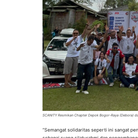
SCANITY Resmikan Chapter Depok Bogor-Raya (Debora) da
“Semangat solidaritas seperti ini sangat p
sebagai ruang silaturahmi dan pengembangan