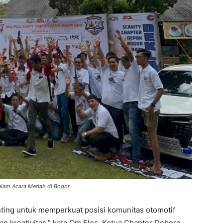
lam Acara Meriah di Bogor
enting untuk memperkuat posisi komunitas otomotif
 kreativitas,” kata Om Eles, Ketua Chapter Debora.