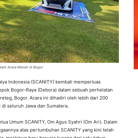
lam Acara Meriah di Bogor
alya Indonesia (SCANITY) kembali memperluas
epok Bogor-Raya (Debora) dalam sebuah perhelatan
eteg, Bogor. Acara ini dihadiri oleh lebih dari 200
l di seluruh Jawa dan Sumatera.
Ketua Umum SCANITY, Om Agus Syahri (Om Ari). Dalam
gaannya atas pertumbuhan SCANITY yang kini telah
ia, meskipun baru berusia kurang dari satu tahun.