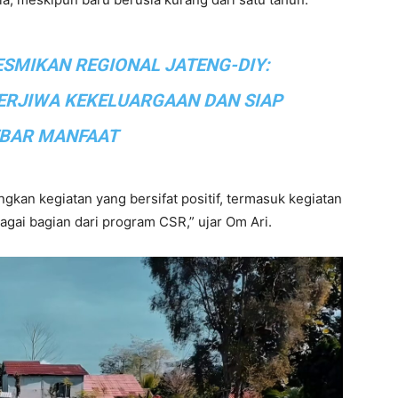
ESMIKAN REGIONAL JATENG-DIY:
ERJIWA KEKELUARGAAN DAN SIAP
BAR MANFAAT
an kegiatan yang bersifat positif, termasuk kegiatan
gai bagian dari program CSR,” ujar Om Ari.