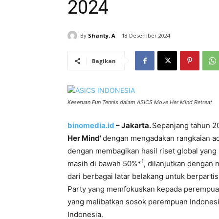
2024
By
Shanty. A
18 Desember 2024
Bagikan
Keseruan Fun Tennis dalam ASICS Move Her Mind Retreat
binomedia.id
– Jakarta.
Sepanjang tahun 
Her Mind’
dengan mengadakan rangkaian aca
dengan membagikan hasil riset global yan
1
masih di bawah 50%*
, dilanjutkan dengan
dari berbagai latar belakang untuk berparti
Party yang memfokuskan kepada perempua
yang melibatkan sosok perempuan Indonesia
Indonesia.