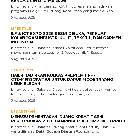
KENDARAAN DI GIIAS 2026
binomedia.id - Tangerang. iCAR Indonesia menghadirkan
program Lucky Dip Gift bagi konsumen yang melakukan...
5 Agustus 2026
LIFESTYLE
ILF & IGT EXPO 2026 RESMI DIBUKA, PERKUAT
KOLABORASI INDUSTRI KULIT, TEKSTIL, DAN GARMEN
INDONESIA
binomedia.id - Jakarta. Krista Exhibitions Group kembali
menghadirkan Indo Leather & Footwear (ILF) Expo...
5 Agustus 2026
TEKNOLOGI
HAIER HADIRKAN KULKAS PREMIUM HRF-
CTD619RSG(WT)U1 UNTUK DAPUR MODERN YANG
LEBIH ELEGAN
binomedia.id - Jakarta. Dapur kini tidak lagi sekadar menjadi
tempat menyiapkan hidangan. Bagi banyak...
3 Agustus 2026
KECANTIKAN
MENUJU PEMENTASAN, RUANG KREATIF SENI
PERTUNJUKAN 2026 DAMPINGI 13 KELOMPOK TERPILIH
binomedia.id - Jakarta. Ruang Kreatif Seni Pertunjukan 2026
yang diinisiasi Bakti Budaya Djarum Foundation...