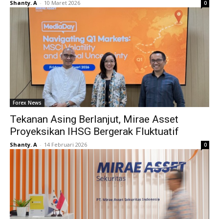
Shanty. A
-
10 Maret 2026
0
Forex News
Tekanan Asing Berlanjut, Mirae Asset
Proyeksikan IHSG Bergerak Fluktuatif
Shanty. A
-
14 Februari 2026
0