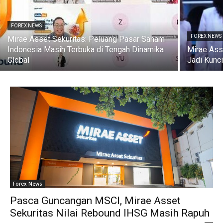
FOREX NEWS
FOREX NEWS
Mirae Asset Sekuritas: Peluang Pasar Saham
Indonesia Masih Terbuka di Tengah Dinamika
Mirae Ass
Global
Jadi Kunc
Forex News
Pasca Guncangan MSCI, Mirae Asset
Sekuritas Nilai Rebound IHSG Masih Rapuh