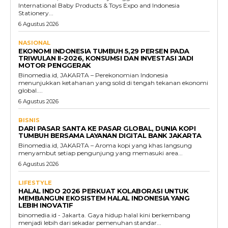
International Baby Products & Toys Expo and Indonesia
Stationery...
6 Agustus 2026
NASIONAL
EKONOMI INDONESIA TUMBUH 5,29 PERSEN PADA
TRIWULAN II-2026, KONSUMSI DAN INVESTASI JADI
MOTOR PENGGERAK
Binomedia.id, JAKARTA – Perekonomian Indonesia
menunjukkan ketahanan yang solid di tengah tekanan ekonomi
global....
6 Agustus 2026
BISNIS
DARI PASAR SANTA KE PASAR GLOBAL, DUNIA KOPI
TUMBUH BERSAMA LAYANAN DIGITAL BANK JAKARTA
Binomedia.id, JAKARTA – Aroma kopi yang khas langsung
menyambut setiap pengunjung yang memasuki area...
6 Agustus 2026
LIFESTYLE
HALAL INDO 2026 PERKUAT KOLABORASI UNTUK
MEMBANGUN EKOSISTEM HALAL INDONESIA YANG
LEBIH INOVATIF
binomedia.id - Jakarta. Gaya hidup halal kini berkembang
menjadi lebih dari sekadar pemenuhan standar...