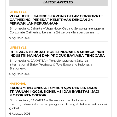
LATEST ARTICLES
LIFESTYLE
VEGA HOTEL GADING SERPONG GELAR CORPORATE
GATHERING, PERERAT KEMITRAAN DENGAN 24
PERWAKILAN PERUSAHAAN
Binomedia.id, Jakarta – Vega Hotel Gading Serpong menggelar
Corporate Gathering bersama 24 perwakilan perusahaan...
9 Agustus 2026
LIFESTYLE
IBTE 2026 PERKUAT POSISI INDONESIA SEBAGAI HUB
INDUSTRI MAINAN DAN PRODUK BAYI ASIA TENGGARA
Binomedia.id, JAKARTA – Penyelenggaraan Jakarta
International Baby Products & Toys Expo and Indonesia
Stationery...
6 Agustus 2026
NASIONAL
EKONOMI INDONESIA TUMBUH 5,29 PERSEN PADA
TRIWULAN II-2026, KONSUMSI DAN INVESTASI JADI
MOTOR PENGGERAK
Binomedia.id, JAKARTA – Perekonomian Indonesia
menunjukkan ketahanan yang solid di tengah tekanan ekonomi
global....
6 Agustus 2026