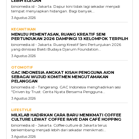
LEBIH ELEGAN
binomedia.id - Jakarta. Dapur kini tidak lagi sekadar menjadi
tempat menyiapkan hidangan. Bagi banyak...
3 Agustus 2026
KECANTIKAN
MENUJU PEMENTASAN, RUANG KREATIF SENI
PERTUNJUKAN 2026 DAMPINGI 13 KELOMPOK TERPILIH
binomedia.id - Jakarta. Ruang Kreatif Seni Pertunjukan 2026
yang diinisiasi Bakti Budaya Djarum Foundation...
3 Agustus 2026
OTOMOTIF
GAC INDONESIA ANGKAT KISAH PENGGUNA AION
SEBAGAI WUJUD KOMITMEN MENGUTAMAKAN
PELANGGAN
binomedia.id - Tangerang. GAC Indonesia menghadirkan sesi
"Driven by Trust: Cerita Nyata Bersama Pengguna...
3 Agustus 2026
LIFESTYLE
MILKLAB HADIRKAN CARA BARU MENIKMATI COFFEE
CULTURE LEWAT COFFEE RAVE DAN CAFÉ HOPPING
binomedia.id - Jakarta. Coffee culture di Jakarta terus
berkembang menjadi lebih dari sekadar menikmati...
3 Agustus 2026