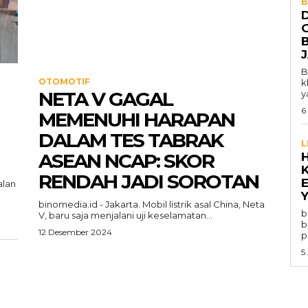
B
B
OTOMOTIF
k
NETA V GAGAL
y
6
MEMENUHI HARAPAN
DALAM TES TABRAK
L
ASEAN NCAP: SKOR
RENDAH JADI SOROTAN
alan
Y
binomedia.id - Jakarta. Mobil listrik asal China, Neta
b
V, baru saja menjalani uji keselamatan...
b
12 Desember 2024
p
5