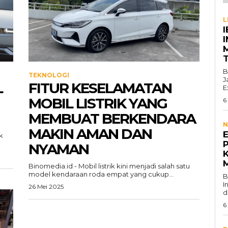
L
I
B
TEKNOLOGI
J
L
FITUR KESELAMATAN
E
MOBIL LISTRIK YANG
6
MEMBUAT BERKENDARA
N
MAKIN AMAN DAN
k
P
NYAMAN
Binomedia.id - Mobil listrik kini menjadi salah satu
model kendaraan roda empat yang cukup...
B
I
26 Mei 2025
d
6