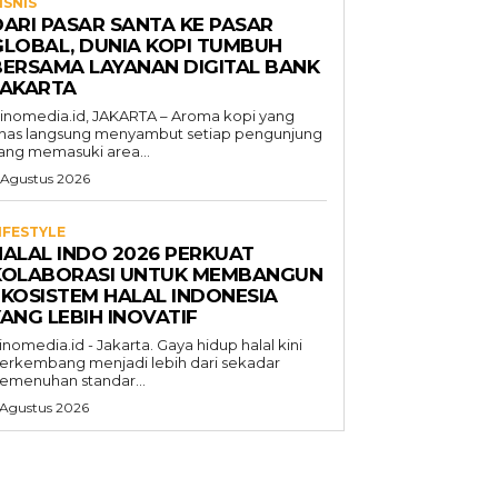
ISNIS
DARI PASAR SANTA KE PASAR
GLOBAL, DUNIA KOPI TUMBUH
BERSAMA LAYANAN DIGITAL BANK
JAKARTA
inomedia.id, JAKARTA – Aroma kopi yang
has langsung menyambut setiap pengunjung
ang memasuki area...
 Agustus 2026
IFESTYLE
HALAL INDO 2026 PERKUAT
KOLABORASI UNTUK MEMBANGUN
EKOSISTEM HALAL INDONESIA
ANG LEBIH INOVATIF
inomedia.id - Jakarta. Gaya hidup halal kini
erkembang menjadi lebih dari sekadar
emenuhan standar...
 Agustus 2026