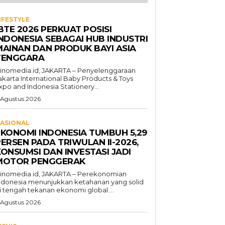
IFESTYLE
BTE 2026 PERKUAT POSISI
INDONESIA SEBAGAI HUB INDUSTRI
MAINAN DAN PRODUK BAYI ASIA
TENGGARA
inomedia.id, JAKARTA – Penyelenggaraan
akarta International Baby Products & Toys
xpo and Indonesia Stationery...
 Agustus 2026
ASIONAL
EKONOMI INDONESIA TUMBUH 5,29
ERSEN PADA TRIWULAN II-2026,
KONSUMSI DAN INVESTASI JADI
MOTOR PENGGERAK
inomedia.id, JAKARTA – Perekonomian
ndonesia menunjukkan ketahanan yang solid
i tengah tekanan ekonomi global....
 Agustus 2026