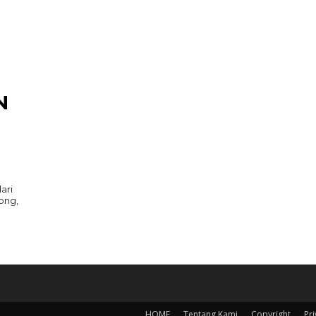
N
ari
ong,
HOME
Tentang Kami
Copyright
Pri