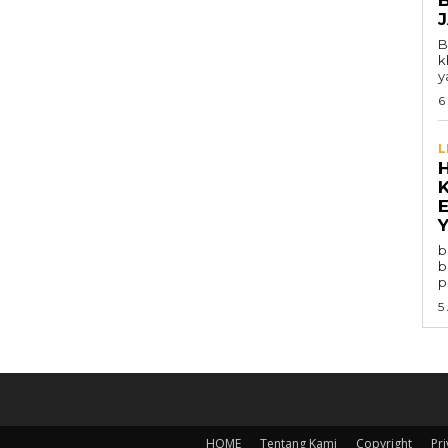
B
k
y
6
L
Y
b
b
p
5
HOME
Tentang Kami
Copyright
Pri