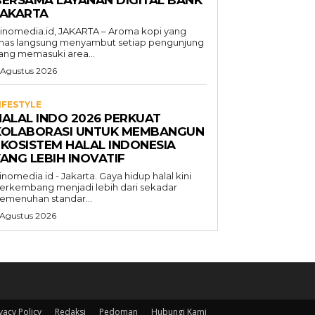
BERSAMA LAYANAN DIGITAL BANK
JAKARTA
inomedia.id, JAKARTA – Aroma kopi yang
has langsung menyambut setiap pengunjung
ang memasuki area...
 Agustus 2026
IFESTYLE
HALAL INDO 2026 PERKUAT
KOLABORASI UNTUK MEMBANGUN
EKOSISTEM HALAL INDONESIA
ANG LEBIH INOVATIF
inomedia.id - Jakarta. Gaya hidup halal kini
erkembang menjadi lebih dari sekadar
emenuhan standar...
 Agustus 2026
vacy Policy
Redaksi
Pedoman
Hubungi Kami