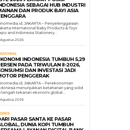
INDONESIA SEBAGAI HUB INDUSTRI
MAINAN DAN PRODUK BAYI ASIA
TENGGARA
inomedia.id, JAKARTA – Penyelenggaraan
akarta International Baby Products & Toys
xpo and Indonesia Stationery...
 Agustus 2026
ASIONAL
EKONOMI INDONESIA TUMBUH 5,29
ERSEN PADA TRIWULAN II-2026,
KONSUMSI DAN INVESTASI JADI
MOTOR PENGGERAK
inomedia.id, JAKARTA – Perekonomian
ndonesia menunjukkan ketahanan yang solid
i tengah tekanan ekonomi global....
 Agustus 2026
ISNIS
DARI PASAR SANTA KE PASAR
GLOBAL, DUNIA KOPI TUMBUH