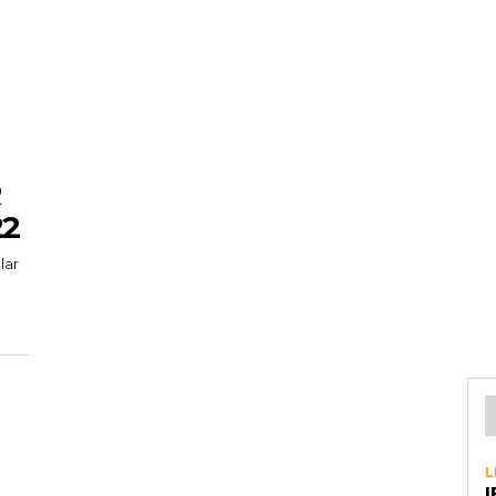
22
lar
L
I