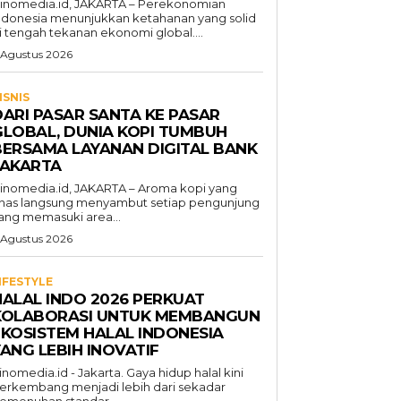
inomedia.id, JAKARTA – Perekonomian
ndonesia menunjukkan ketahanan yang solid
i tengah tekanan ekonomi global....
 Agustus 2026
ISNIS
DARI PASAR SANTA KE PASAR
GLOBAL, DUNIA KOPI TUMBUH
BERSAMA LAYANAN DIGITAL BANK
JAKARTA
inomedia.id, JAKARTA – Aroma kopi yang
has langsung menyambut setiap pengunjung
ang memasuki area...
 Agustus 2026
IFESTYLE
HALAL INDO 2026 PERKUAT
KOLABORASI UNTUK MEMBANGUN
EKOSISTEM HALAL INDONESIA
ANG LEBIH INOVATIF
inomedia.id - Jakarta. Gaya hidup halal kini
erkembang menjadi lebih dari sekadar