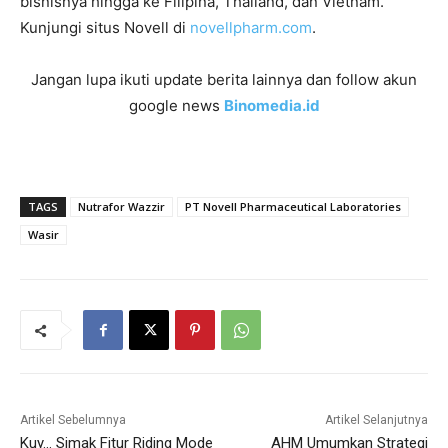
bisnisnya hingga ke Filipina, Thailand, dan Vietnam.
Kunjungi situs Novell di
novellpharm.com
.
Jangan lupa ikuti update berita lainnya dan follow akun
google news
Binomedia.id
TAGS
Nutrafor Wazzir
PT Novell Pharmaceutical Laboratories
Wasir
Artikel Sebelumnya
Artikel Selanjutnya
Kuy… Simak Fitur Riding Mode
AHM Umumkan Strategi