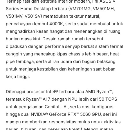
Terinspirasi dari estetika interior modern, lini ASUS V
Series Home Desktop terbaru (VM701MG, VM501MH,
V501MV, V501SV) memadukan tekstur natural,
pencahayaan lembut 4000K, serta sudut membulat untuk
menghadirkan kesan hangat dan menenangkan di ruang
hunian masa kini. Desain ramah rumah tersebut
dipadukan dengan performa senyap berkat sistem termal
canggih yang mencakup kipas chassis lebih besar, heat
pipe tembaga, serta aliran udara dari bagian belakang
untuk menjaga kestabilan dan keheningan saat beban
kerja tinggi.
Ditenagai prosesor Intel® terbaru atau AMD Ryzen™,
termasuk Ryzen™ AI 7 dengan NPU lebih dari 50 TOPS
untuk pengalaman Copilot+ AI, serta opsi konfigurasi
hingga dual NVIDIA® GeForce RTX™ 5060 GPU, seri ini
mampu memberikan responsivitas mulus untuk aktivitas
harian, hiburan, dan pekerjaan kreatif. Menggunakan