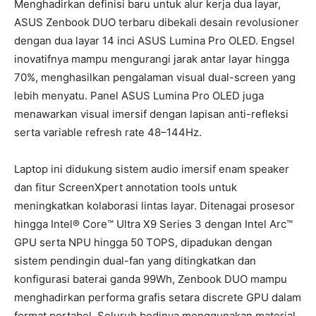
Menghadirkan definisi baru untuk alur kerja dua layar,
ASUS Zenbook DUO terbaru dibekali desain revolusioner
dengan dua layar 14 inci ASUS Lumina Pro OLED. Engsel
inovatifnya mampu mengurangi jarak antar layar hingga
70%, menghasilkan pengalaman visual dual-screen yang
lebih menyatu. Panel ASUS Lumina Pro OLED juga
menawarkan visual imersif dengan lapisan anti-refleksi
serta variable refresh rate 48–144Hz.
Laptop ini didukung sistem audio imersif enam speaker
dan fitur ScreenXpert annotation tools untuk
meningkatkan kolaborasi lintas layar. Ditenagai prosesor
hingga Intel® Core™ Ultra X9 Series 3 dengan Intel Arc™
GPU serta NPU hingga 50 TOPS, dipadukan dengan
sistem pendingin dual-fan yang ditingkatkan dan
konfigurasi baterai ganda 99Wh, Zenbook DUO mampu
menghadirkan performa grafis setara discrete GPU dalam
format portabel. Seluruh bodinya menggunakan material