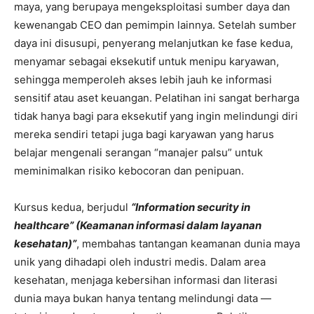
maya, yang berupaya mengeksploitasi sumber daya dan
kewenangab CEO dan pemimpin lainnya. Setelah sumber
daya ini disusupi, penyerang melanjutkan ke fase kedua,
menyamar sebagai eksekutif untuk menipu karyawan,
sehingga memperoleh akses lebih jauh ke informasi
sensitif atau aset keuangan. Pelatihan ini sangat berharga
tidak hanya bagi para eksekutif yang ingin melindungi diri
mereka sendiri tetapi juga bagi karyawan yang harus
belajar mengenali serangan “manajer palsu” untuk
meminimalkan risiko kebocoran dan penipuan.
Kursus kedua, berjudul
“Information security in
healthcare” (
Keamanan informasi dalam layanan
kesehatan)”
, membahas tantangan keamanan dunia maya
unik yang dihadapi oleh industri medis. Dalam area
kesehatan, menjaga kebersihan informasi dan literasi
dunia maya bukan hanya tentang melindungi data —