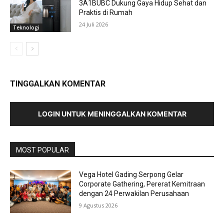
3A1BUBC Dukung Gaya Hidup Sehat dan
Praktis di Rumah
24 Juli 2026
Teknologi
TINGGALKAN KOMENTAR
LOGIN UNTUK MENINGGALKAN KOMENTAR
MOST POPULAR
Vega Hotel Gading Serpong Gelar
Corporate Gathering, Pererat Kemitraan
dengan 24 Perwakilan Perusahaan
9 Agustus 2026