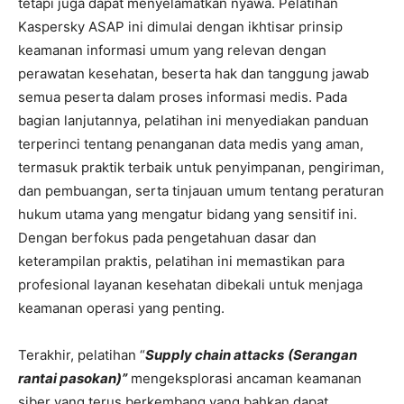
tetapi juga dapat menyelamatkan nyawa. Pelatihan
Kaspersky ASAP ini dimulai dengan ikhtisar prinsip
keamanan informasi umum yang relevan dengan
perawatan kesehatan, beserta hak dan tanggung jawab
semua peserta dalam proses informasi medis. Pada
bagian lanjutannya, pelatihan ini menyediakan panduan
terperinci tentang penanganan data medis yang aman,
termasuk praktik terbaik untuk penyimpanan, pengiriman,
dan pembuangan, serta tinjauan umum tentang peraturan
hukum utama yang mengatur bidang yang sensitif ini.
Dengan berfokus pada pengetahuan dasar dan
keterampilan praktis, pelatihan ini memastikan para
profesional layanan kesehatan dibekali untuk menjaga
keamanan operasi yang penting.
Terakhir, pelatihan “
Supply chain attacks
(Serangan
rantai pasokan)”
mengeksplorasi ancaman keamanan
siber yang terus berkembang yang bahkan dapat