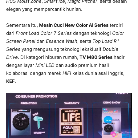
HCS Moist Zone
,
Smart Ice
,
Magic Pitcher
, serta desain
elegan yang mempercantik hunian.
Sementara itu,
Mesin Cuci New Color Ai Series
terdiri
dari
Front Load Color 7 Series
dengan teknologi
Color
Screen Panel
dan
Essence Wash
, serta
Top Load R1
Series
yang mengusung teknologi eksklusif
Double
Drive
. Di kategori hiburan rumah,
TV M80 Series
hadir
dengan layar
Mini LED
dan audio premium hasil
kolaborasi dengan merek
HiFi
kelas dunia asal Inggris,
KEF
.