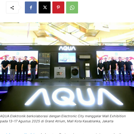
AQUA Elektronik berkolaborasi dengan Electronic City menggelar Mall Exhibition
pada 13–17 Agustus 2025 di Grand Atrium, Mall Kota Kasablanka, Jakarta