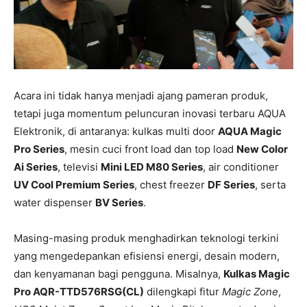
Acara ini tidak hanya menjadi ajang pameran produk,
tetapi juga momentum peluncuran inovasi terbaru AQUA
Elektronik, di antaranya: kulkas multi door
AQUA Magic
Pro Series
, mesin cuci front load dan top load
New Color
Ai Series
, televisi
Mini LED M80 Series
, air conditioner
UV Cool Premium Series
, chest freezer
DF Series
, serta
water dispenser
BV Series
.
Masing-masing produk menghadirkan teknologi terkini
yang mengedepankan efisiensi energi, desain modern,
dan kenyamanan bagi pengguna. Misalnya,
Kulkas Magic
Pro AQR-TTD576RSG(CL)
dilengkapi fitur
Magic Zone
,