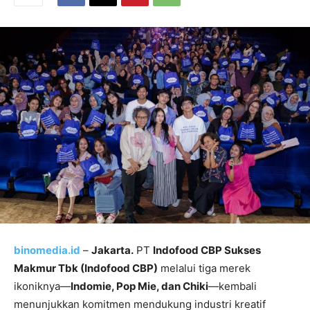
binomedia.id
–
Jakarta.
PT
Indofood CBP Sukses
Makmur Tbk (Indofood CBP)
melalui tiga merek
ikoniknya—
Indomie, Pop Mie, dan Chiki
—kembali
menunjukkan komitmen mendukung industri kreatif