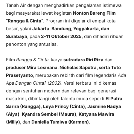
Tanah Air dengan menghadirkan pengalaman istimewa
bagi masyarakat lewat kegiatan
Nonton Bareng Film
“Rangga & Cinta”
. Program ini digelar di empat kota
besar, yakni
Jakarta, Bandung, Yogyakarta, dan
Surabaya
, pada
2–11 Oktober 2025
, dan dihadiri ribuan
penonton yang antusias.
Film
Rangga & Cinta
, karya
sutradara Riri Riza
dan
produser Mira Lesmana, Nicholas Saputra, serta Toto
Prasetyanto
, merupakan rebirth dari film legendaris
Ada
Apa Dengan Cinta? (2002)
. Versi terbaru ini dikemas
dengan sentuhan modern dan relevan bagi generasi
masa kini, dibintangi oleh talenta muda seperti
El Putra
Sarira (Rangga)
,
Leya Princy (Cinta)
,
Jasmine Nadya
(Alya)
,
Kyandra Sembel (Maura)
,
Katyana Mawira
(Milly)
, dan
Daniella Tumiwa (Karmen)
.