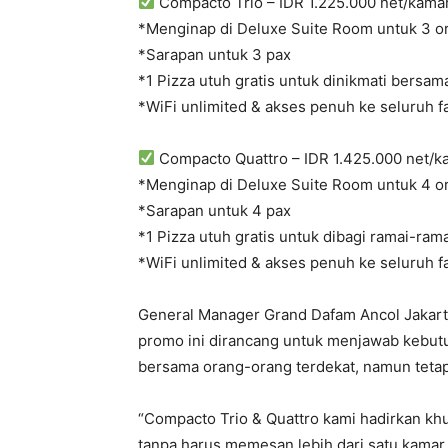
Compacto Trio – IDR 1.225.000 net/kama
*Menginap di Deluxe Suite Room untuk 3 o
*Sarapan untuk 3 pax
*1 Pizza utuh gratis untuk dinikmati bersam
*WiFi unlimited & akses penuh ke seluruh fas
Compacto Quattro – IDR 1.425.000 net/
*Menginap di Deluxe Suite Room untuk 4 o
*Sarapan untuk 4 pax
*1 Pizza utuh gratis untuk dibagi ramai-rama
*WiFi unlimited & akses penuh ke seluruh fas
General Manager Grand Dafam Ancol Jakar
promo ini dirancang untuk menjawab kebutu
bersama orang-orang terdekat, namun tetap
“Compacto Trio & Quattro kami hadirkan kh
tanpa harus memesan lebih dari satu kamar