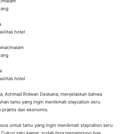
r/malam
rang
a
ilitas hotel
kamar/malam
rang
i
ilitas hotel
ta, Achmad Ridwan Deskana, menjelaskan bahwa
han tamu yang ingin menikmati staycation seru
 praktis dan ekonomis.
usus untuk tamu yang ingin menikmati staycation seru
. Cukup satu kamar, sudah bisa menampung tiga