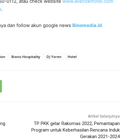
50-0112, atau check website
www.avenzelhotel.com
n
.
innya dan follow akun google news
Binomedia.id
ion
Bisnis Hospitality
DJ Yoren
Hotel
Artikel Selanjutnya
ing
TP PKK gelar Rakornas 2022, Pemantapan
Program untuk Keberhasilan Rencana Induk
Gerakan 2021-2024