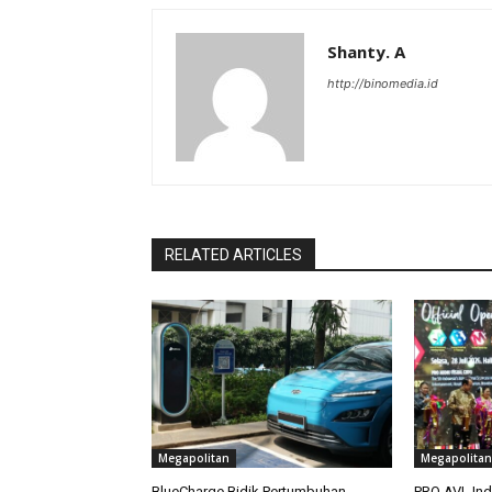
Shanty. A
http://binomedia.id
RELATED ARTICLES
Megapolitan
Megapolitan
BlueCharge Bidik Pertumbuhan
PRO AVL Ind