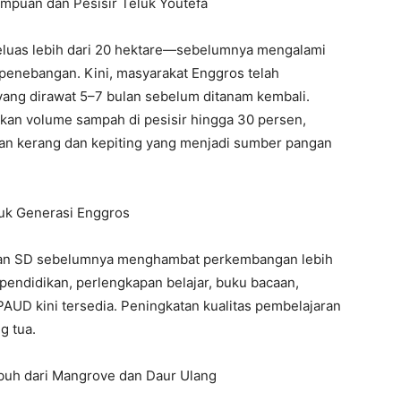
empuan dan Pesisir Teluk Youtefa
uas lebih dari 20 hektare—sebelumnya mengalami
enebangan. Kini, masyarakat Enggros telah
yang dirawat 5–7 bulan sebelum ditanam kembali.
kan volume sampah di pesisir hingga 30 persen,
aan kerang dan kepiting yang menjadi sumber pangan
ntuk Generasi Enggros
D dan SD sebelumnya menghambat perkembangan lebih
s pendidikan, perlengkapan belajar, buku bacaan,
i PAUD kini tersedia. Peningkatan kualitas pembelajaran
g tua.
mbuh dari Mangrove dan Daur Ulang