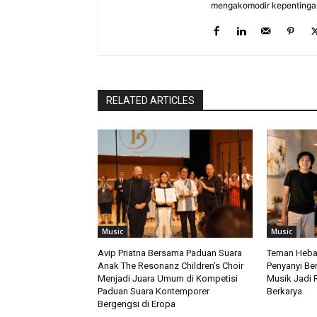
mengakomodir kepentinga
RELATED ARTICLES
Music
Music
Avip Priatna Bersama Paduan Suara
Teman Hebat
Anak The Resonanz Children’s Choir
Penyanyi Be
Menjadi Juara Umum di Kompetisi
Musik Jadi R
Paduan Suara Kontemporer
Berkarya
Bergengsi di Eropa