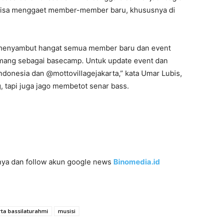
p bisa menggaet member-member baru, khususnya di
i menyambut hangat semua member baru dan event
Kemang sebagai basecamp. Untuk update event dan
ndonesia dan @mottovillagejakarta,” kata Umar Lubis,
, tapi juga jago membetot senar bass.
innya dan follow akun google news
Binomedia.id
rta bassilaturahmi
musisi