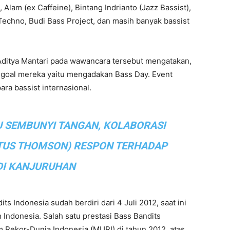
 Alam (ex Caffeine), Bintang Indrianto (Jazz Bassist),
 Techno, Budi Bass Project, dan masih banyak bassist
Aditya Mantari pada wawancara tersebut mengatakan,
u goal mereka yaitu mengadakan Bass Day. Event
ra bassist internasional.
 SEMBUNYI TANGAN, KOLABORASI
TUS THOMSON) RESPON TERHADAP
DI KANJURUHAN
ts Indonesia sudah berdiri dari 4 Juli 2012, saat ini
uh Indonesia. Salah satu prestasi Bass Bandits
Rekor-Dunia Indonesia (MURI) di tahun 2012, atas