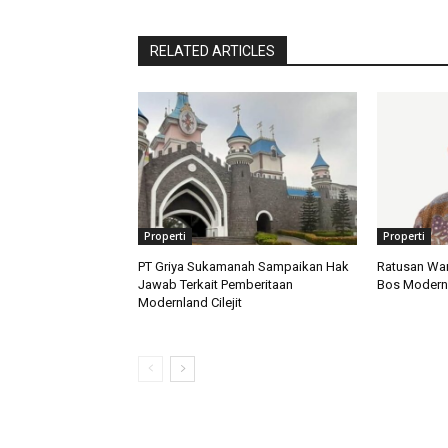
RELATED ARTICLES
Properti
Properti
PT Griya Sukamanah Sampaikan Hak
Ratusan Warg
Jawab Terkait Pemberitaan
Bos Modernl
Modernland Cilejit