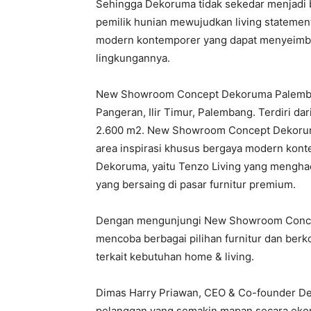
Sehingga Dekoruma tidak sekedar menjadi b
pemilik hunian mewujudkan living statement
modern kontemporer yang dapat menyeimba
lingkungannya.
New Showroom Concept Dekoruma Palembang 
Pangeran, Ilir Timur, Palembang. Terdiri dar
2.600 m2. New Showroom Concept Dekoruma 
area inspirasi khusus bergaya modern kon
Dekoruma, yaitu Tenzo Living yang menghad
yang bersaing di pasar furnitur premium.
Dengan mengunjungi New Showroom Conce
mencoba berbagai pilihan furnitur dan ber
terkait kebutuhan home & living.
Dimas Harry Priawan, CEO & Co-founder D
pelanggan yang semakin mapan secara eko