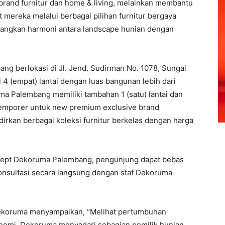
rand furnitur dan home & living, melainkan membantu
 mereka melalui berbagai pilihan furnitur bergaya
ngkan harmoni antara landscape hunian dengan
berlokasi di Jl. Jend. Sudirman No. 1078, Sungai
i 4 (empat) lantai dengan luas bangunan lebih dari
Palembang memiliki tambahan 1 (satu) lantai dan
temporer untuk new premium exclusive brand
irkan berbagai koleksi furnitur berkelas dengan harga
pt Dekoruma Palembang, pengunjung dapat bebas
konsultasi secara langsung dengan staf Dekoruma
ekoruma menyampaikan, “Melihat pertumbuhan
nomi, Dekoruma menyadari sebagian pemilik hunian