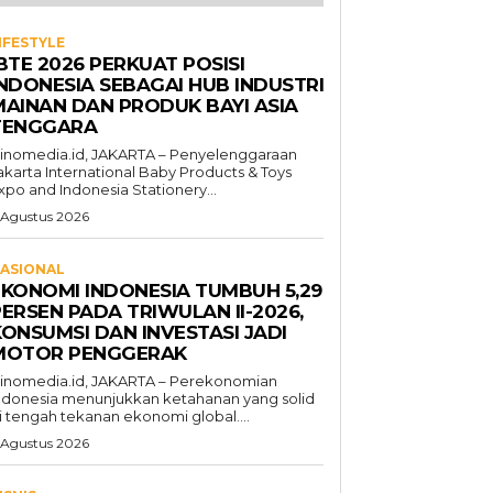
IFESTYLE
BTE 2026 PERKUAT POSISI
INDONESIA SEBAGAI HUB INDUSTRI
MAINAN DAN PRODUK BAYI ASIA
TENGGARA
inomedia.id, JAKARTA – Penyelenggaraan
akarta International Baby Products & Toys
xpo and Indonesia Stationery...
 Agustus 2026
ASIONAL
EKONOMI INDONESIA TUMBUH 5,29
ERSEN PADA TRIWULAN II-2026,
KONSUMSI DAN INVESTASI JADI
MOTOR PENGGERAK
inomedia.id, JAKARTA – Perekonomian
ndonesia menunjukkan ketahanan yang solid
i tengah tekanan ekonomi global....
 Agustus 2026