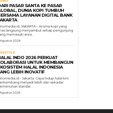
ISNIS
DARI PASAR SANTA KE PASAR
GLOBAL, DUNIA KOPI TUMBUH
BERSAMA LAYANAN DIGITAL BANK
JAKARTA
inomedia.id, JAKARTA – Aroma kopi yang
has langsung menyambut setiap pengunjung
ang memasuki area...
 Agustus 2026
IFESTYLE
HALAL INDO 2026 PERKUAT
KOLABORASI UNTUK MEMBANGUN
EKOSISTEM HALAL INDONESIA
ANG LEBIH INOVATIF
inomedia.id - Jakarta. Gaya hidup halal kini
erkembang menjadi lebih dari sekadar
emenuhan standar...
 Agustus 2026