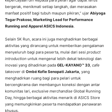
kepercayaan diri kepada para pelari agar dapat terus
bergerak, menikmati setiap langkah, dan merasakan
manfaat positif bagi tubuh maupun pikiran,” ujar
Abiyoga
Tegar Prakoso, Marketing Lead for Performance
Running and Apparel ASICS Indonesia
.
Selain 5K Run, acara ini juga menghadirkan berbagai
aktivitas yang dirancang untuk memberikan pengalaman
menyeluruh bagi para peserta, mulai dari sesi
product
introduction
untuk mengenal lebih dekat teknologi dan
inovasi yang dihadirkan pada
GEL-KAYANO™ 33
,
cafe
takeover
di
Ombé Kofie Senopati Jakarta,
yang
menghadirkan ruang bagi para pelari untuk
bercengkrama dan membangun koneksi dengan antar
komunitas lari,
exclusive merchandise
Global Running
Day, hingga berbagai aktivitas menarik di ASICS Store
yang memungkinkan peserta mendapatkan penawaran
khusus.