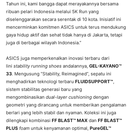
Tahun ini, kami bangga dapat merayakannya bersama
ribuan pelari Indonesia melalui 5K Run yang
diselenggarakan secara serentak di 10 kota. Inisiatif ini
mencerminkan komitmen ASICS untuk terus mendukung
gaya hidup aktif dan sehat tidak hanya di Jakarta, tetapi
juga di berbagai wilayah Indonesia.”
ASICS juga memperkenalkan inovasi terbaru dari
lini
stability running shoes
andalannya,
GEL-KAYANO™
33
. Mengusung “Stability, Reimagined”, sepatu ini
menghadirkan teknologi terbaru
FLUIDSUPPORT™
,
sistem stabilitas generasi baru yang
mengombinasikan
dual-layer cushioning
dengan
geometri yang dirancang untuk memberikan pengalaman
berlari yang lebih stabil dan nyaman. Koleksi ini juga
dilengkapi kombinasi
FF BLAST™ MAX
dan
FF BLAST™
PLUS
foam
untuk kenyamanan optimal,
PureGEL™