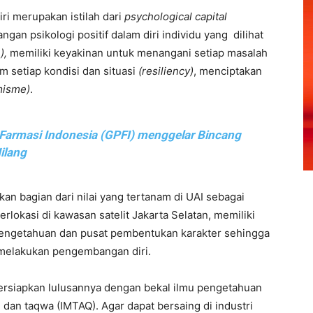
ri merupakan istilah dari
psychological capital
gan psikologi positif dalam diri individu yang dilihat
),
memiliki keyakinan untuk menangani setiap masalah
 setiap kondisi dan situasi
(resiliency)
, menciptakan
misme)
.
armasi Indonesia (GPFI) menggelar Bincang
ilang
an bagian dari nilai yang tertanam di UAI sebagai
rlokasi di kawasan satelit Jakarta Selatan, memiliki
engetahuan dan pusat pembentukan karakter sehingga
melakukan pengembangan diri.
ersiapkan lulusannya dengan bekal ilmu pengetahuan
 dan taqwa (IMTAQ). Agar dapat bersaing di industri